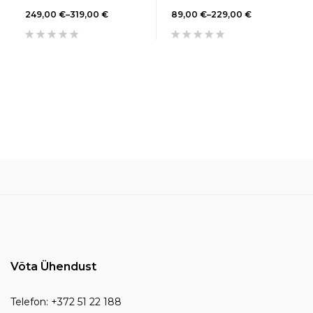
(13 HD / 16 HD)
Batuudile
249,00
€
–
319,00
€
89,00
€
–
229,00
€
Võta Ühendust
Telefon: +372 51 22 188